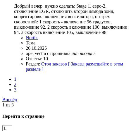
Добрый вечер, нужно сделать: Stage 1, евро-2,
отключение EGR, отключить второй лямбда зонд,
корректировка включения вентилятора, он трех
скоростной: 1 скорость - включение 96 градусов,
выключение 92. 2 скорость включение 100, выключение
94. 3 скорость включение 105, выключение 98.
Nortik
Тема
26.10.2025
opel
vectra c
прошивка
чип
тюнинг
Ответы: 10
Раздел:
Стол заказов [ Заказы размещайте в этом
разделе ]
1
2
3
Вперёд
1 из 3
Перейти к странице