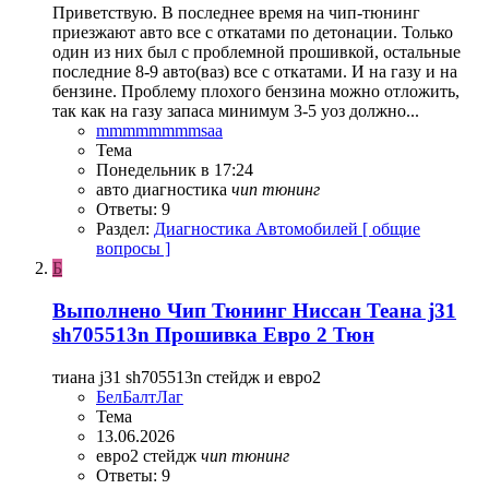
Приветствую. В последнее время на чип-тюнинг
приезжают авто все с откатами по детонации. Только
один из них был с проблемной прошивкой, остальные
последние 8-9 авто(ваз) все с откатами. И на газу и на
бензине. Проблему плохого бензина можно отложить,
так как на газу запаса минимум 3-5 уоз должно...
mmmmmmmmsaa
Тема
Понедельник в 17:24
авто диагностика
чип
тюнинг
Ответы: 9
Раздел:
Диагностика Автомобилей [ общие
вопросы ]
Б
Выполнено
Чип Тюнинг Ниссан Теана j31
sh705513n Прошивка Евро 2 Тюн
тиана j31 sh705513n стейдж и евро2
БелБалтЛаг
Тема
13.06.2026
евро2
стейдж
чип
тюнинг
Ответы: 9