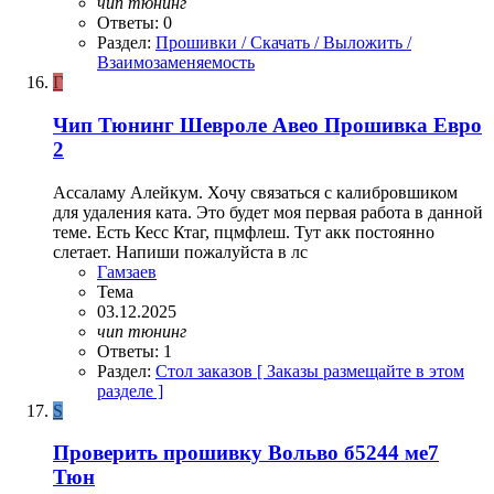
чип
тюнинг
Ответы: 0
Раздел:
Прошивки / Скачать / Выложить /
Взаимозаменяемость
Г
Чип Тюнинг Шевроле Авео Прошивка Евро
2
Ассаламу Алейкум. Хочу связаться с калибровшиком
для удаления ката. Это будет моя первая работа в данной
теме. Есть Кесс Ктаг, пцмфлеш. Тут акк постоянно
слетает. Напиши пожалуйста в лс
Гамзаев
Тема
03.12.2025
чип
тюнинг
Ответы: 1
Раздел:
Стол заказов [ Заказы размещайте в этом
разделе ]
S
Проверить прошивку Вольво б5244 ме7
Тюн