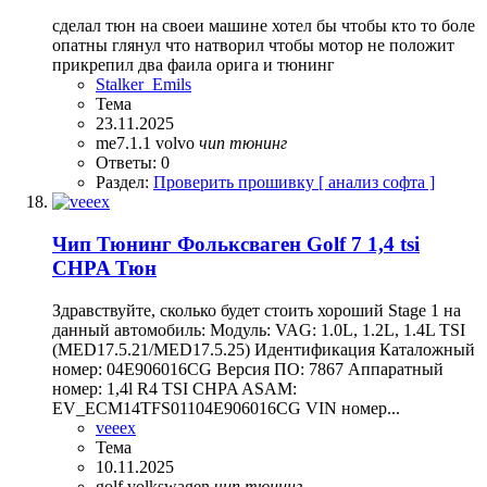
сделал тюн на своеи машине хотел бы чтобы кто то боле
опатны глянул что натворил чтобы мотор не положит
прикрепил два фаила орига и тюнинг
Stalker_Emils
Тема
23.11.2025
me7.1.1
volvo
чип
тюнинг
Ответы: 0
Раздел:
Проверить прошивку [ анализ софта ]
Чип Тюнинг Фольксваген Golf 7 1,4 tsi
CHPA Тюн
Здравствуйте, сколько будет стоить хороший Stage 1 на
данный автомобиль: Модуль: VAG: 1.0L, 1.2L, 1.4L TSI
(MED17.5.21/MED17.5.25) Идентификация Каталожный
номер: 04E906016CG Версия ПО: 7867 Аппаратный
номер: 1,4l R4 TSI CHPA ASAM:
EV_ECM14TFS01104E906016CG VIN номер...
veeex
Тема
10.11.2025
golf
volkswagen
чип
тюнинг