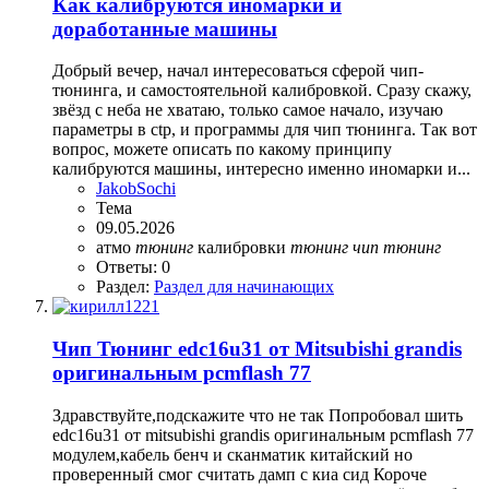
Как калибруются иномарки и
доработанные машины
Добрый вечер, начал интересоваться сферой чип-
тюнинга, и самостоятельной калибровкой. Сразу скажу,
звёзд с неба не хватаю, только самое начало, изучаю
параметры в ctp, и программы для чип тюнинга. Так вот
вопрос, можете описать по какому принципу
калибруются машины, интересно именно иномарки и...
JakobSochi
Тема
09.05.2026
атмо
тюнинг
калибровки
тюнинг
чип
тюнинг
Ответы: 0
Раздел:
Раздел для начинающих
Чип Тюнинг edc16u31 от Mitsubishi grandis
оригинальным pcmflash 77
Здравствуйте,подскажите что не так Попробовал шить
edc16u31 от mitsubishi grandis оригинальным pcmflash 77
модулем,кабель бенч и сканматик китайский но
проверенный смог считать дамп с киа сид Короче