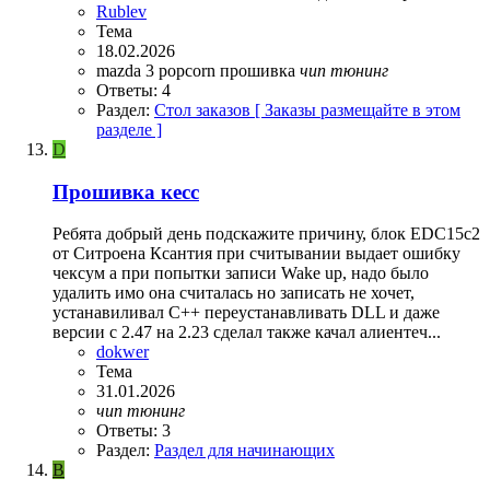
Rublev
Тема
18.02.2026
mazda 3
popcorn
прошивка
чип
тюнинг
Ответы: 4
Раздел:
Стол заказов [ Заказы размещайте в этом
разделе ]
D
Прошивка кесс
Ребята добрый день подскажите причину, блок EDC15c2
от Ситроена Ксантия при считывании выдает ошибку
чексум а при попытки записи Wake up, надо было
удалить имо она считалась но записать не хочет,
устанавиливал C++ переустанавливать DLL и даже
версии с 2.47 на 2.23 сделал также качал алиентеч...
dokwer
Тема
31.01.2026
чип
тюнинг
Ответы: 3
Раздел:
Раздел для начинающих
B