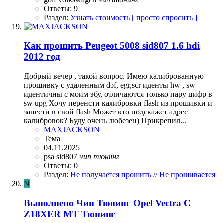
Ответы: 9
Раздел:
Узнать стоимость [ просто спросить ]
Как прошить Peugeot 5008 sid807 1.6 hdi
2012 год
Добрый вечер , такой вопрос. Имею калиброванную
прошивку с удаленным dpf, egr,scr иденты hw , sw
идентичны с моим эбу, отличаются только пару цифр в
sw upg Хочу перенсти калибровки flash из прошивки и
занести в свой flash Может кто подскажет адрес
калибровок? Буду очень любезен) Прикрепил...
MAXJACKSON
Тема
04.11.2025
psa
sid807
чип
тюнинг
Ответы: 0
Раздел:
Не получается прошить // Не прошивается
N
Выполнено
Чип Тюнинг Opel Vectra C
Z18XER MT Тюнинг