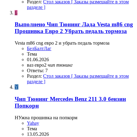
Раздел:
Стол заказов [ Заказы размещайте в этом
разделе ]
Б
Выполнено
Чип Тюнинг Лада Vesta m86 cng
Прошивка Евро 2 Убрать педаль тормоза
Vesta m86 cng евро 2 и убрать педаль тормоза
БелБалтЛаг
Тема
01.06.2026
ваз
евро2
чип
тюнинг
Ответы: 7
Раздел:
Стол заказов [ Заказы размещайте в этом
разделе ]
Y
Чип Тюнинг Mercedes Benz 211 3.0 бензин
Попкорн
НУжна прошивка на попкорм
Yahay
Тема
13.05.2026