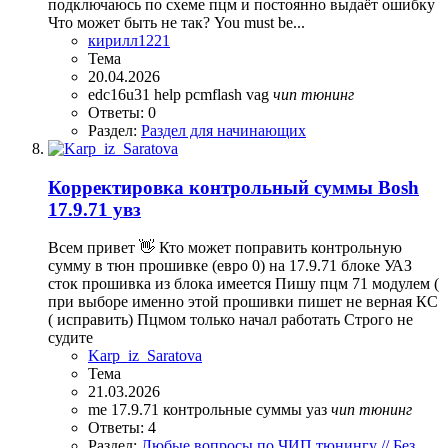
подключаюсь по схеме пцм и постоянно выдаёт ошибку
Что может быть не так? You must be...
кирилл1221
Тема
20.04.2026
edc16u31
help
pcmflash
vag
чип
тюнинг
Ответы: 0
Раздел:
Раздел для начинающих
Корректировка контрольный суммы Bosh
17.9.71 увз
Всем привет 👋 Кто может поправить контрольную
сумму в тюн прошивке (евро 0) на 17.9.71 блоке УАЗ
сток прошивка из блока имеется Пишу пцм 71 модулем (
при выборе именно этой прошивки пишет не верная КС
( исправить) Пцмом только начал работать Строго не
судите
Karp_iz_Saratova
Тема
21.03.2026
me 17.9.71
контрольные суммы
уаз
чип
тюнинг
Ответы: 4
Раздел:
Любые вопросы по ЧИП тюнингу // Без