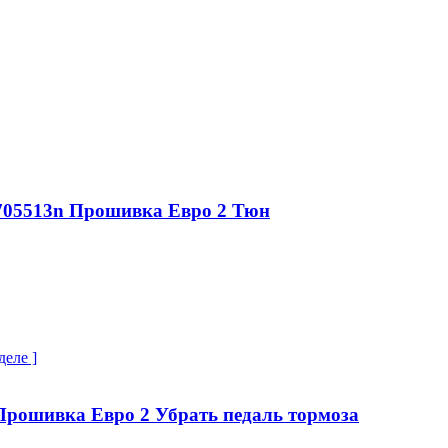
h705513n Прошивка Евро 2 Тюн
деле ]
Прошивка Евро 2 Убрать педаль тормоза