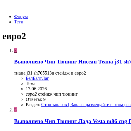
Форум
Теги
евро2
Б
Выполнено
Чип Тюнинг Ниссан Теана j31 s
тиана j31 sh705513n стейдж и евро2
БелБалтЛаг
Тема
13.06.2026
евро2
стейдж
чип тюнинг
Ответы: 9
Раздел:
Стол заказов [ Заказы размещайте в этом раз
Б
Выполнено
Чип Тюнинг Лада Vesta m86 cng 