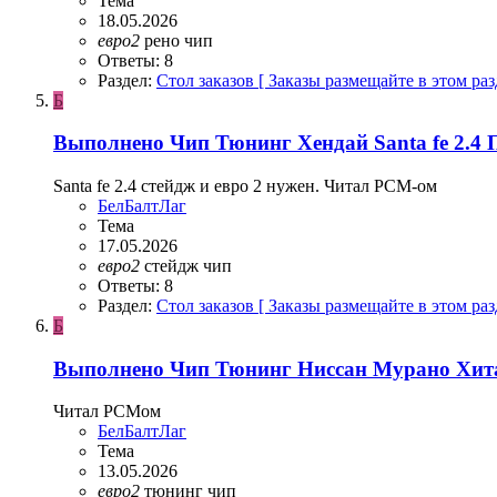
Тема
18.05.2026
евро2
рено
чип
Ответы: 8
Раздел:
Стол заказов [ Заказы размещайте в этом раз
Б
Выполнено
Чип Тюнинг Хендай Santa fe 2.4
Santa fe 2.4 стейдж и евро 2 нужен. Читал PCM-ом
БелБалтЛаг
Тема
17.05.2026
евро2
стейдж
чип
Ответы: 8
Раздел:
Стол заказов [ Заказы размещайте в этом раз
Б
Выполнено
Чип Тюнинг Ниссан Мурано Хит
Читал PCMом
БелБалтЛаг
Тема
13.05.2026
евро2
тюнинг
чип