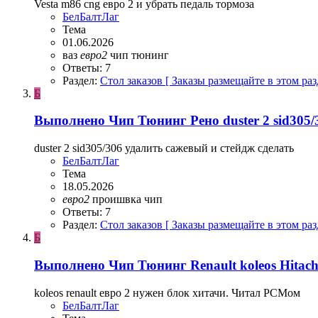
Vesta m86 cng евро 2 и убрать педаль тормоза
БелБалтЛаг
Тема
01.06.2026
ваз
евро2
чип тюнинг
Ответы: 7
Раздел:
Стол заказов [ Заказы размещайте в этом раз
Б
Выполнено
Чип Тюнинг Рено duster 2 sid305
duster 2 sid305/306 удалить сажевый и стейдж сделать
БелБалтЛаг
Тема
18.05.2026
евро2
проишвка
чип
Ответы: 7
Раздел:
Стол заказов [ Заказы размещайте в этом раз
Б
Выполнено
Чип Тюнинг Renault koleos Hitac
koleos renault евро 2 нужен блок хитачи. Читал PCMом
БелБалтЛаг