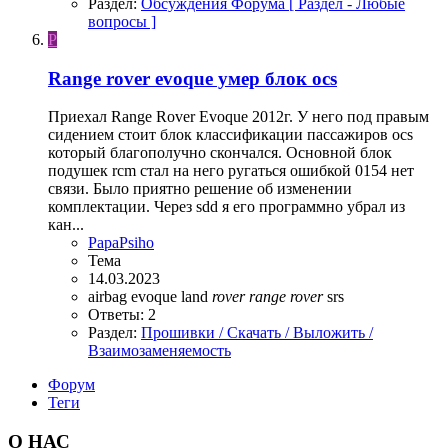
Раздел:
Обсуждения Форума [ Раздел - Любые
вопросы ]
P
Range rover evoque умер блок ocs
Приехал Range Rover Evoque 2012г. У него под правым
сидением стоит блок классификации пассажиров ocs
который благополучно скончался. Основной блок
подушек rcm стал на него ругаться ошибкой 0154 нет
связи. Было приятно решение об изменении
комплектации. Через sdd я его программно убрал из
кан...
PapaPsiho
Тема
14.03.2023
airbag
evoque
land
rover
range
rover
srs
Ответы: 2
Раздел:
Прошивки / Скачать / Выложить /
Взаимозаменяемость
Форум
Теги
О НАС