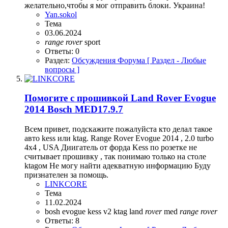
желательно,чтобы я мог отправить блоки. Украина!
Yan.sokol
Тема
03.06.2024
range
rover
sport
Ответы: 0
Раздел:
Обсуждения Форума [ Раздел - Любые
вопросы ]
Помогите с прошивкой Land Rover Evogue
2014 Bosch MED17.9.7
Всем привет, подскажите пожалуйста кто делал такое
авто kess или ktag. Range Rover Evogue 2014 , 2.0 turbo
4x4 , USA Диигатель от форда Kess по розетке не
считывает прошивку , так понимаю только на столе
ktagом Не могу найти адекватную информацию Буду
признателен за помощь.
LINKCORE
Тема
11.02.2024
bosh
evogue
kess v2
ktag
land
rover
med
range
rover
Ответы: 8