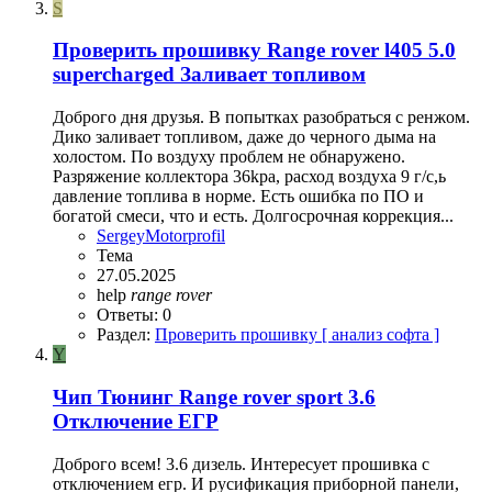
S
Проверить прошивку Range rover l405 5.0
supercharged Заливает топливом
Доброго дня друзья. В попытках разобраться с ренжом.
Дико заливает топливом, даже до черного дыма на
холостом. По воздуху проблем не обнаружено.
Разряжение коллектора 36kpa, расход воздуха 9 г/с,ь
давление топлива в норме. Есть ошибка по ПО и
богатой смеси, что и есть. Долгосрочная коррекция...
SergeyMotorprofil
Тема
27.05.2025
help
range
rover
Ответы: 0
Раздел:
Проверить прошивку [ анализ софта ]
Y
Чип Тюнинг Range rover sport 3.6
Отключение ЕГР
Доброго всем! 3.6 дизель. Интересует прошивка с
отключением егр. И русификация приборной панели,