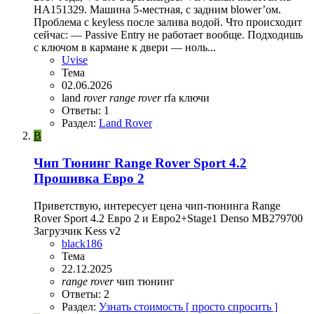
HA151329. Машина 5-местная, с задним blower’ом.
Проблема с keyless после залива водой. Что происходит
сейчас: — Passive Entry не работает вообще. Подходишь
с ключом в кармане к двери — ноль...
Uvise
Тема
02.06.2026
land
rover
range
rover
rfa
ключи
Ответы: 1
Раздел:
Land Rover
B
Чип Тюнинг Range Rover Sport 4.2
Прошивка Евро 2
Приветствую, интересует цена чип-тюнинга Range
Rover Sport 4.2 Евро 2 и Евро2+Stage1 Denso MB279700
Загрузчик Kess v2
black186
Тема
22.12.2025
range
rover
чип тюнинг
Ответы: 2
Раздел:
Узнать стоимость [ просто спросить ]