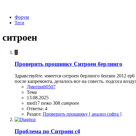
Форум
Теги
ситроен
Д
Проверить прошивку Ситроен берлинго
Здравствуйте. имеется ситроен берлинго бензин 2012 ep6
после капремонта, делалось все на совесть. подсоса воздух
Дмитрий0507
Тема
13.08.2025
med17
пежо 308
ситроен
Ответы: 4
Раздел:
Проверить прошивку [ анализ софта ]
Проблема по Ситроен с4