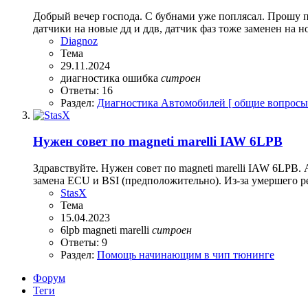
Добрый вечер господа. С бубнами уже поплясал. Прошу п
датчики на новые дд и ддв, датчик фаз тоже заменен на н
Diagnoz
Тема
29.11.2024
диагностика
ошибка
ситроен
Ответы: 16
Раздел:
Диагностика Автомобилей [ общие вопросы
Нужен совет по magneti marelli IAW 6LPB
Здравствуйте. Нужен совет по magneti marelli IAW 6LPB
замена ECU и BSI (предположительно). Из-за умершего р
StasX
Тема
15.04.2023
6lpb
magneti marelli
ситроен
Ответы: 9
Раздел:
Помощь начинающим в чип тюнинге
Форум
Теги