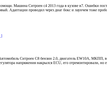
омощи. Машина Ситроен с4 2013 года в кузове в7. Ошибки посто
овый. Адаптации проводил через диаг бокс и лаунчем тоже пробо
 ]
. Автомобиль Ситроен С8 бензин 2.0, двигатель EW10A, МКПП, ве
егулятора напряжения накрылся ECU, его отремонтировали, но е