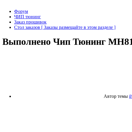
Форум
ЧИП тюнинг
Заказ прошивок
Стол заказов [ Заказы размещайте в этом разделе ]
Выполнено
Чип Тюнинг MH81
Автор темы
i