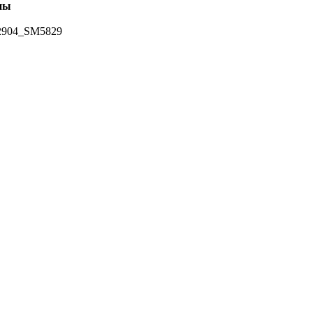
ны
2904_SM5829