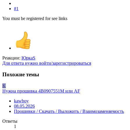
#1
You must be registered for see links
Реакции:
ЮркаS
Для ответа нужно войти/зарегистрироваться
Похожие темы
K
Нужна прошивка 4B0907551M или AF
kawboy
08.05.2026
Прошивки / Скачать / Выложить / Взаимозаменяемость
Ответы
1