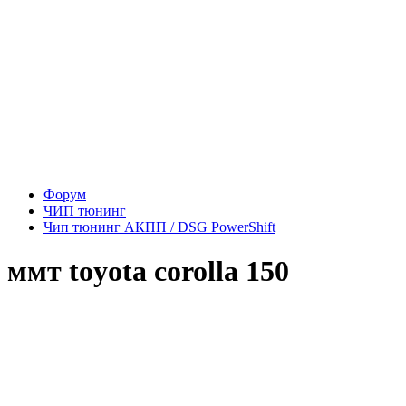
Форум
ЧИП тюнинг
Чип тюнинг АКПП / DSG PowerShift
ммт toyota corolla 150