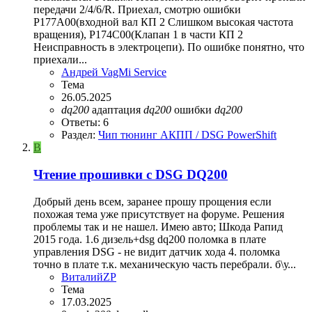
передачи 2/4/6/R. Приехал, смотрю ошибки
P177A00(входной вал КП 2 Слишком высокая частота
вращения), P174C00(Клапан 1 в части КП 2
Неисправность в электроцепи). По ошибке понятно, что
приехали...
Андрей VagMi Service
Тема
26.05.2025
dq200
адаптация
dq200
ошибки
dq200
Ответы: 6
Раздел:
Чип тюнинг АКПП / DSG PowerShift
В
Чтение прошивки с DSG DQ200
Добрый день всем, заранее прошу прощения если
похожая тема уже присутствует на форуме. Решения
проблемы так и не нашел. Имею авто; Шкода Рапид
2015 года. 1.6 дизель+dsg dq200 поломка в плате
управления DSG - не видит датчик хода 4. поломка
точно в плате т.к. механическую часть перебрали. б\у...
ВиталийZP
Тема
17.03.2025