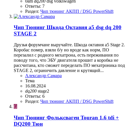
0am
dq200
dsg
volkswagen
Ответы: 7
Раздел:
Чип тюнинг АКПП / DSG PowerShift
Чип Тюнинг Шкода Октавия а5 dsg dq 200
STAGE 2
Друзья форумчане выручайте. Шкода октавия а5 Stage 2.
Коробас помер, взяли б/у но вроде как норм, ПО
перезалил с родного мехатрона, есть переживания по
поводу того, что ЭБУ двигателя прошит а коробка не
рассчитана, кто сможет переделать ПО мехатроника под
STAGE 2, ограничить давление и крутящий...
Александр Самара
Тема
16.08.2024
dq200
stage2
Ответы: 6
Раздел:
Чип тюнинг АКПП / DSG PowerShift
G
Чип Тюнинг Фольксваген Touran 1.6 tdi +
DQ200 Тюн