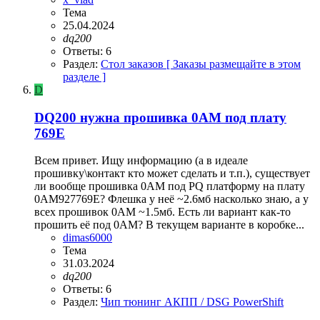
Тема
25.04.2024
dq200
Ответы: 6
Раздел:
Стол заказов [ Заказы размещайте в этом
разделе ]
D
DQ200 нужна прошивка 0AM под плату
769E
Всем привет. Ищу информацию (а в идеале
прошивку\контакт кто может сделать и т.п.), существует
ли вообще прошивка 0AM под PQ платформу на плату
0AM927769E? Флешка у неё ~2.6мб насколько знаю, а у
всех прошивок 0AM ~1.5мб. Есть ли вариант как-то
прошить её под 0AM? В текущем варианте в коробке...
dimas6000
Тема
31.03.2024
dq200
Ответы: 6
Раздел:
Чип тюнинг АКПП / DSG PowerShift