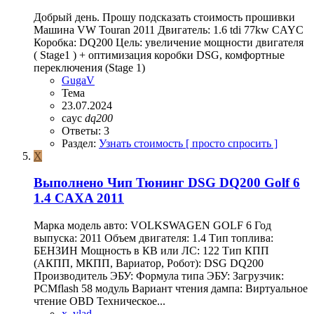
Добрый день. Прошу подсказать стоимость прошивки
Машина VW Touran 2011 Двигатель: 1.6 tdi 77kw CAYC
Коробка: DQ200 Цель: увеличение мощности двигателя
( Stage1 ) + оптимизация коробки DSG, комфортные
переключения (Stage 1)
GugaV
Тема
23.07.2024
cayc
dq200
Ответы: 3
Раздел:
Узнать стоимость [ просто спросить ]
X
Выполнено
Чип Тюнинг DSG DQ200 Golf 6
1.4 CAXA 2011
Марка модель авто: VOLKSWAGEN GOLF 6 Год
выпуска: 2011 Объем двигателя: 1.4 Тип топлива:
БЕНЗИН Мощность в КВ или ЛС: 122 Тип КПП
(АКПП, МКПП, Вариатор, Робот): DSG DQ200
Производитель ЭБУ: Формула типа ЭБУ: Загрузчик:
PCMflash 58 модуль Вариант чтения дампа: Виртуальное
чтение OBD Техническое...
x_vlad