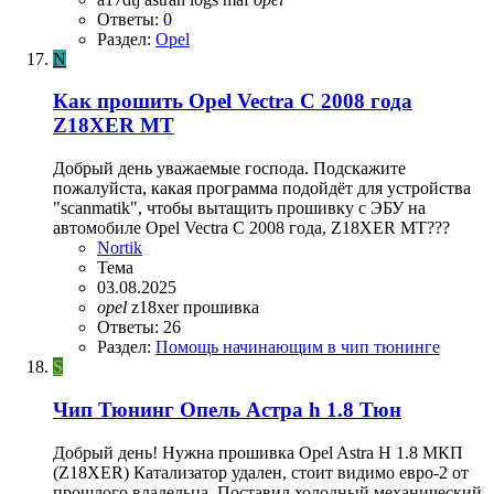
Ответы: 0
Раздел:
Opel
N
Как прошить Opel Vectra C 2008 года
Z18XER MT
Добрый день уважаемые господа. Подскажите
пожалуйста, какая программа подойдёт для устройства
"scanmatik", чтобы вытащить прошивку с ЭБУ на
автомобиле Opel Vectra C 2008 года, Z18XER MT???
Nortik
Тема
03.08.2025
opel
z18xer
прошивка
Ответы: 26
Раздел:
Помощь начинающим в чип тюнинге
S
Чип Тюнинг Опель Астра h 1.8 Тюн
Добрый день! Нужна прошивка Opel Astra H 1.8 МКП
(Z18XER) Катализатор удален, стоит видимо евро-2 от
прошлого владельца. Поставил холодный механический