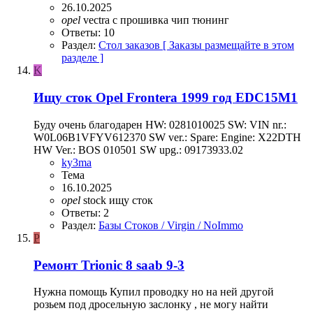
26.10.2025
opel
vectra c
прошивка
чип тюнинг
Ответы: 10
Раздел:
Стол заказов [ Заказы размещайте в этом
разделе ]
K
Ищу сток Opel Frontera 1999 год EDC15M1
Буду очень благодарен HW: 0281010025 SW: VIN nr.:
W0L06B1VFYV612370 SW ver.: Spare: Engine: X22DTH
HW Ver.: BOS 010501 SW upg.: 09173933.02
ky3ma
Тема
16.10.2025
opel
stock
ищу сток
Ответы: 2
Раздел:
Базы Стоков / Virgin / NoImmo
P
Ремонт Trionic 8 saab 9-3
Нужна помощь Купил проводку но на ней другой
розьем под дросельную заслонку , не могу найти