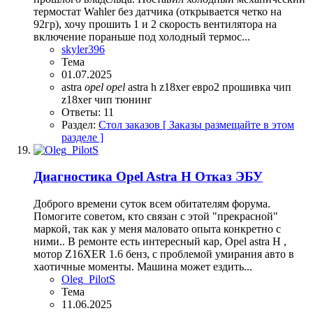
термостат Wahler без датчика (открывается четко на
92гр), хочу прошить 1 и 2 скорость вентилятора на
включение пораньше под холодный термос...
skyler396
Тема
01.07.2025
astra
opel
opel
astra h
z18xer
евро2
прошивка
чип
z18xer
чип тюнинг
Ответы: 11
Раздел:
Стол заказов [ Заказы размещайте в этом
разделе ]
Диагностика Opel Astra H Отказ ЭБУ
Доброго времени суток всем обитателям форума.
Помогите советом, кто связан с этой "прекрасной"
маркой, так как у меня маловато опыта конкретно с
ними.. В ремонте есть интересный кар, Opel astra H ,
мотор Z16XER 1.6 бенз, с проблемой умирания авто в
хаотичные моменты. Машина может ездить...
Oleg_PilotS
Тема
11.06.2025