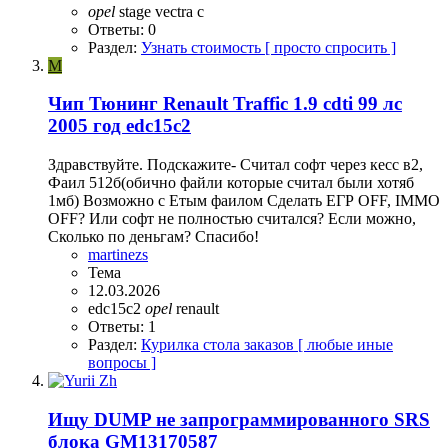
opel
stage
vectra c
Ответы: 0
Раздел:
Узнать стоимость [ просто спросить ]
M
Чип Тюнинг Renault Traffic 1.9 cdti 99 лс
2005 год edc15c2
Здравствуйте. Подскажите- Считал софт через кесс в2,
Фаил 512б(обично файли которые считал были хотяб
1мб) Возможно с Етым фаилом Сделать ЕГР OFF, IMMO
OFF? Или софт не полностью считался? Если можно,
Сколько по деньгам? Спасибо!
martinezs
Тема
12.03.2026
edc15c2
opel
renault
Ответы: 1
Раздел:
Курилка стола заказов [ любые иные
вопросы ]
Ищу DUMP не запрограммированного SRS
блока GM13170587