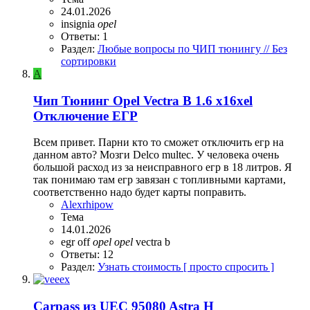
24.01.2026
insignia
opel
Ответы: 1
Раздел:
Любые вопросы по ЧИП тюнингу // Без
сортировки
A
Чип Тюнинг Opel Vectra B 1.6 x16xel
Отключение ЕГР
Всем привет. Парни кто то сможет отключить егр на
данном авто? Мозги Delco multec. У человека очень
большой расход из за неисправного егр в 18 литров. Я
так понимаю там егр завязан с топливными картами,
соответственно надо будет карты поправить.
Alexrhipow
Тема
14.01.2026
egr off
opel
opel
vectra b
Ответы: 12
Раздел:
Узнать стоимость [ просто спросить ]
Carpass из UEC 95080 Astra H