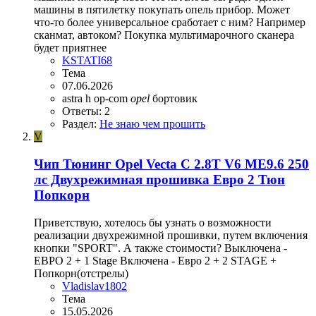
машины в пятилетку покупать опель прибор. Может
что-то более универсальное сработает с ним? Например
сканмат, автоком? Покупка мультимарочного сканера
будет приятнее
KSTATI68
Тема
07.06.2026
astra h
op-com
opel
бортовик
Ответы: 2
Раздел:
Не знаю чем прошить
V
Чип Тюнинг Opel Vecta C 2.8T V6 ME9.6 250
лс Двухрежимная прошивка Евро 2 Тюн
Попкорн
Приветствую, хотелось бы узнать о возможности
реализации двухрежимной прошивки, путем включения
кнопки "SPORT". А также стоимости? Выключена -
ЕВРО 2 + 1 Stage Включена - Евро 2 + 2 STAGE +
Попкорн(отстрелы)
Vladislav1802
Тема
15.05.2026