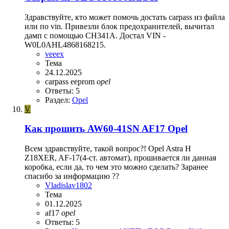
Здравствуйте, кто может помочь достать carpass из файла
или по vin. Привезли блок предохранителей, вычитал
дамп с помощью CH341A. Достал VIN -
W0L0AHL4868168215.
veeex
Тема
24.12.2025
carpass
eeprom
opel
Ответы: 5
Раздел:
Opel
V
Как прошить AW60-41SN AF17 Opel
Всем здравствуйте, такой вопрос?! Opel Astra H
Z18XER, AF-17(4-ст. автомат), прошивается ли данная
коробка, если да, то чем это можно сделать? Заранее
спасибо за информацию ??
Vladislav1802
Тема
01.12.2025
af17
opel
Ответы: 5