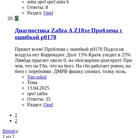
astra
opel
opel
astra h
Ответы: 8
Раздел:
Opel
Y
Диагностика Zafira A Z18xe Проблема с
ошибкой p0170
Привет всем! Проблема с ошибкой p0170 Подсосов
воздуха нет Коррекции: Долг 15% Кратк уходит в 25%
Лямбда прыгает около 0, на обогащение реагирует При
чем, что на Гбо, что на бенз. На гбо работает ровно, на
бенз с перебоями. ДМРВ фишку снимал, толку ноль.
Yan.sokol
Тема
13.04.2025
opel
zafira
Ответы: 35
Раздел:
Opel
1
2
Вперёд
1 из 2