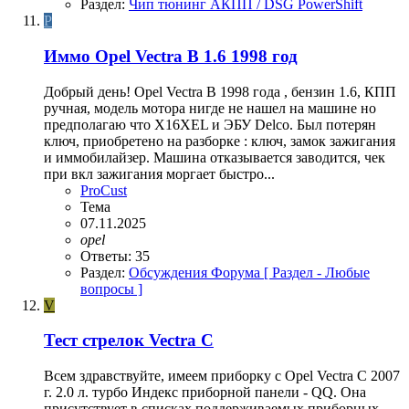
Раздел:
Чип тюнинг АКПП / DSG PowerShift
P
Иммо Opel Vectra B 1.6 1998 год
Добрый день! Opel Vectra B 1998 года , бензин 1.6, КПП
ручная, модель мотора нигде не нашел на машине но
предполагаю что X16XEL и ЭБУ Delco. Был потерян
ключ, приобретено на разборке : ключ, замок зажигания
и иммобилайзер. Машина отказывается заводится, чек
при вкл зажигания моргает быстро...
ProCust
Тема
07.11.2025
opel
Ответы: 35
Раздел:
Обсуждения Форума [ Раздел - Любые
вопросы ]
V
Тест стрелок Vectra C
Всем здравствуйте, имеем приборку с Opel Vectra C 2007
г. 2.0 л. турбо Индекс приборной панели - QQ. Она
присутствует в списках поддерживаемых приборных