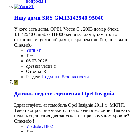
вопросы ]
Ищу дамп SRS GM13142540 95040
У кого есть дапм, OPEL Vectra C , 2003 номер блока
13142540 Ошибка B1000 вычитал дамп, там что-то
странное, ищу живой дамп, с крашем или без, не важно
Спасибо
Yurii Zh
Тема
06.03.2026
opel
srs
vectra c
Ответы: 3
Раздел:
Подушки безопасности
V
Датчик педали сцепления Opel Insignia
Здравствуйте, автомобиль Opel Insignia 2011 г., МКПП.
Такой вопрос, возможно ли отключить условие «Выжать
педаль сцепления для запуска» на программном уровне?
Спасибо !
Vladislav1802
Тема