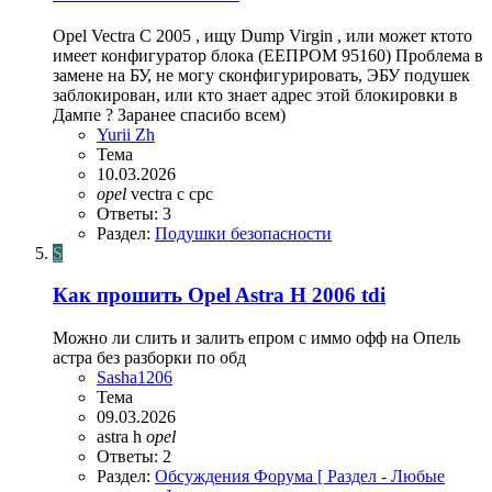
Opel Vectra C 2005 , ищу Dump Virgin , или может ктото
имеет конфигуратор блока (ЕЕПРОМ 95160) Проблема в
замене на БУ, не могу сконфигурировать, ЭБУ подушек
заблокирован, или кто знает адрес этой блокировки в
Дампе ? Заранее спасибо всем)
Yurii Zh
Тема
10.03.2026
opel
vectra c
срс
Ответы: 3
Раздел:
Подушки безопасности
S
Как прошить Opel Astra H 2006 tdi
Можно ли слить и залить епром с иммо офф на Опель
астра без разборки по обд
Sasha1206
Тема
09.03.2026
astra h
opel
Ответы: 2
Раздел:
Обсуждения Форума [ Раздел - Любые