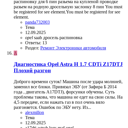
распиновку для 6 пин разьема на купленой проводке
разьем на родную дросельную заслонку 8 пин You must
be registered for see element.You must be registered for see
element.
panda732003
Тема
12.09.2025
opel
saab
дросель
распиновка
Ответы: 13
Раздел:
Ремонт Электроники автомобиля
A
Диагностика Opel Astra H 1.7 CDTi Z17DTJ
Плохой разгон
Доброго времени суток! Машина после удара молнией,
заменил все блоки. Привязал ЭБУ (от Зафира Б 2014
года , двигатель A17DTJ), форсунки обучены. Суть
проблемы такова, что машина не едет на свои силы. На
4,5 передаче, если нажать газ в пол очень вяло
разгоняется. Ошибок по ЭБУ нету. Из...
alexmillon
Тема
12.09.2025
a17dtj
astrah
logs
maf
opel