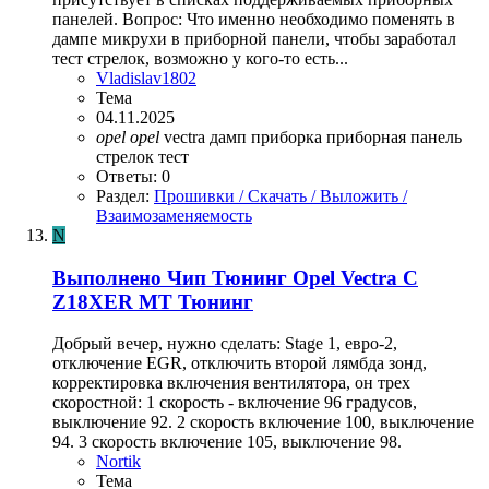
панелей. Вопрос: Что именно необходимо поменять в
дампе микрухи в приборной панели, чтобы заработал
тест стрелок, возможно у кого-то есть...
Vladislav1802
Тема
04.11.2025
opel
opel
vectra
дамп
приборка
приборная панель
стрелок
тест
Ответы: 0
Раздел:
Прошивки / Скачать / Выложить /
Взаимозаменяемость
N
Выполнено
Чип Тюнинг Opel Vectra C
Z18XER MT Тюнинг
Добрый вечер, нужно сделать: Stage 1, евро-2,
отключение EGR, отключить второй лямбда зонд,
корректировка включения вентилятора, он трех
скоростной: 1 скорость - включение 96 градусов,
выключение 92. 2 скорость включение 100, выключение
94. 3 скорость включение 105, выключение 98.
Nortik
Тема