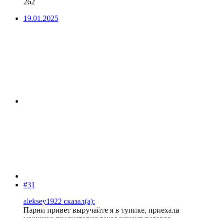
262
19.01.2025
#31
aleksey1922 сказал(а):
Парни привет выручайте я в тупике, приехала