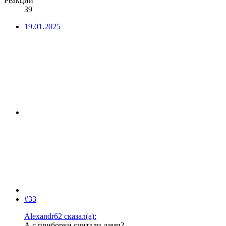
Реакции
39
19.01.2025
#33
Alexandr62 сказал(а):
А с приборки считали дамп?