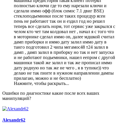
машинка предистория такая клиент потерял
полностью ключи где то ему нарезали ключи и
сделали иммо офф (блок симос 7.1 двиг BSE)
стеклоподьемники после таких процедур ясен
пень не работают так он и ездил год но решел
теперь все сделать норм, тот сервис уже закрылся с
челом кто чет там колдовал нет , начал я с того что
в моторнике сделал иммо on, далее мдшкой считал
дамп приборки и иммо дату залил иммо дату в
танго подготовил 2 чипа мегамос48 т24 залил в
дамп , дамп залил в приборку но так и нет запуска
и не работают подьемники, нашел еепром с другой
машинки такой же залил и так же прописал иммо
дату родную но так же не чего , я в тупике)) что
делаю не так пните в нужном направлении дампы
прилагаю, можно и не бесплатно)
Нажмите, чтобы раскрыть...
Ошибки по диагностике какие после всех ваших
манипуляций?
Alexandr62